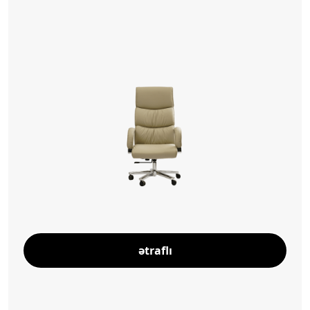
ətraflı