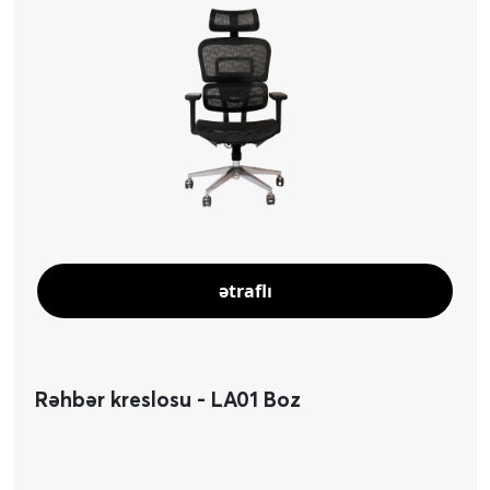
ətraflı
Rəhbər kreslosu - LA01 Boz