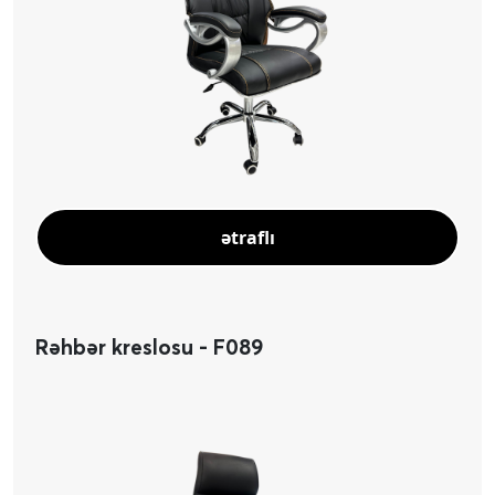
ətraflı
Rəhbər kreslosu - F089