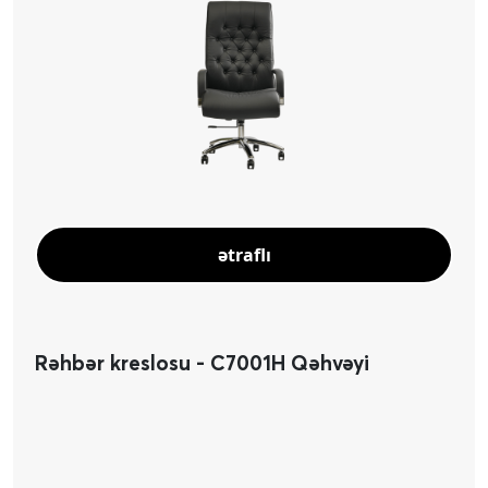
ətraflı
Rəhbər kreslosu - C7001H Qəhvəyi