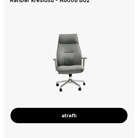
ətraflı