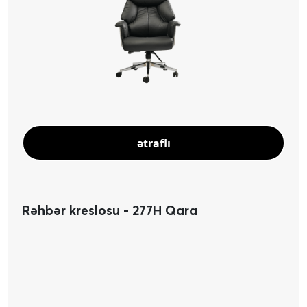
ətraflı
Rəhbər kreslosu - 277H Qara