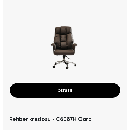
ətraflı
Rəhbər kreslosu - C6087H Qara