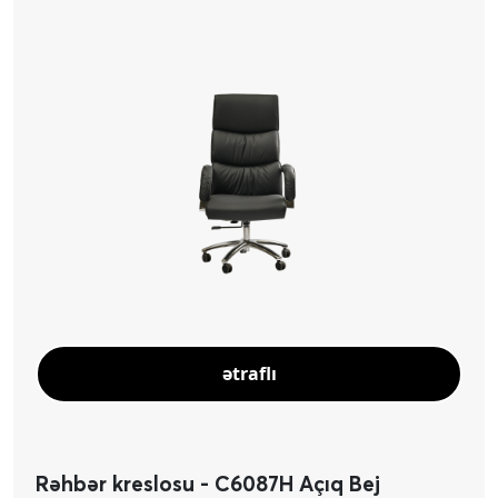
ətraflı
Rəhbər kreslosu - C6087H Açıq Bej