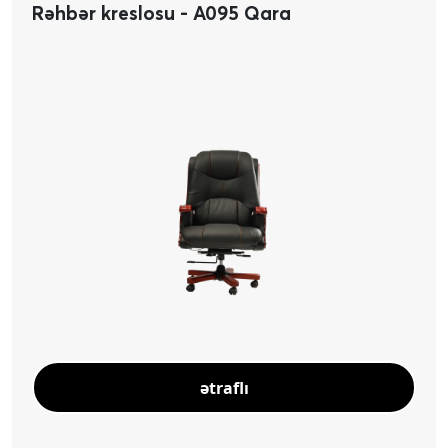
Rəhbər kreslosu - A095 Qara
ətraflı