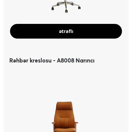
ətraflı
Rəhbər kreslosu - A8008 Narıncı