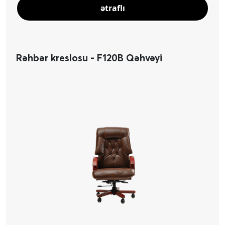
ətraflı
Rəhbər kreslosu - F120B Qəhvəyi