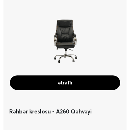
ətraflı
Rəhbər kreslosu - A260 Qəhvəyi