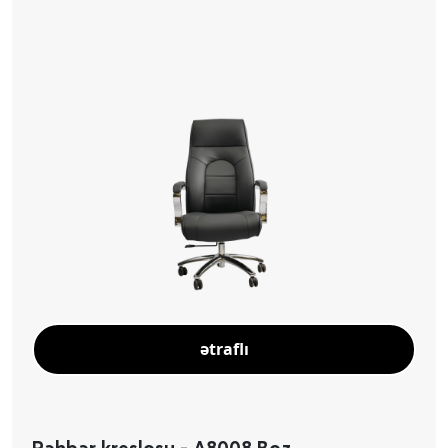
ətraflı
Rəhbər kreslosu - A8008 Boz