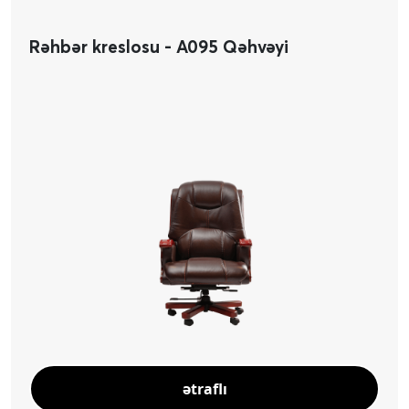
Rəhbər kreslosu - A095 Qəhvəyi
ətraflı