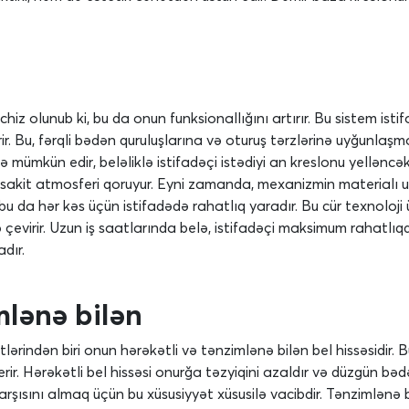
chiz olunub ki, bu da onun funksionallığını artırır. Bu sistem i
r. Bu, fərqli bədən quruluşlarına və oturuş tərzlərinə uyğunlaşmaq 
 mümkün edir, beləliklə istifadəçi istədiyi an kreslonu yelləncək
ndə sakit atmosferi qoruyur. Eyni zamanda, mexanizmin materialı
 bu da hər kəs üçün istifadədə rahatlıq yaradır. Bu cür texnoloj
nə çevirir. Uzun iş saatlarında belə, istifadəçi maksimum rahatl
dır.
imlənə bilən
rindən biri onun hərəkətli və tənzimlənə bilən bel hissəsidir. B
rir. Hərəkətli bel hissəsi onurğa təzyiqini azaldır və düzgün b
rşısını almaq üçün bu xüsusiyyət xüsusilə vacibdir. Tənzimlənə b