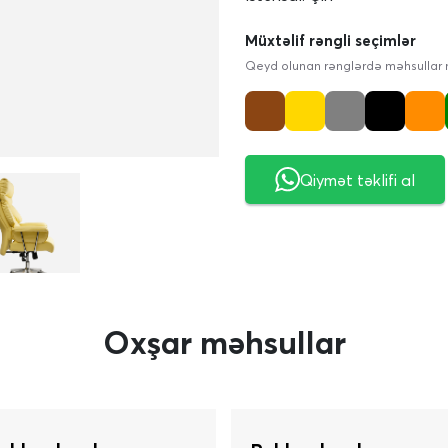
Müxtəlif rəngli seçimlər
Qeyd olunan rənglərdə məhsullar
Qiymət təklifi al
Oxşar məhsullar