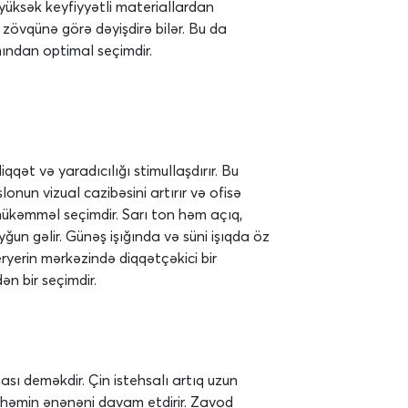
 yüksək keyfiyyətli materiallardan
 zövqünə görə dəyişdirə bilər. Bu da
mından optimal seçimdir.
iqqət və yaradıcılığı stimullaşdırır. Bu
nun vizual cazibəsini artırır və ofisə
n mükəmməl seçimdir. Sarı ton həm açıq,
ğun gəlir. Günəş işığında və süni işıqda öz
eryerin mərkəzində diqqətçəkici bir
n bir seçimdir.
sı deməkdir. Çin istehsalı artıq uzun
da həmin ənənəni davam etdirir. Zavod