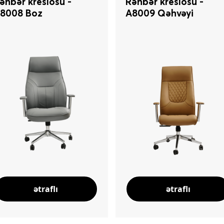
əhbər kreslosu -
Rəhbər kreslosu -
8008 Boz
A8009 Qəhvəyi
ətraflı
ətraflı