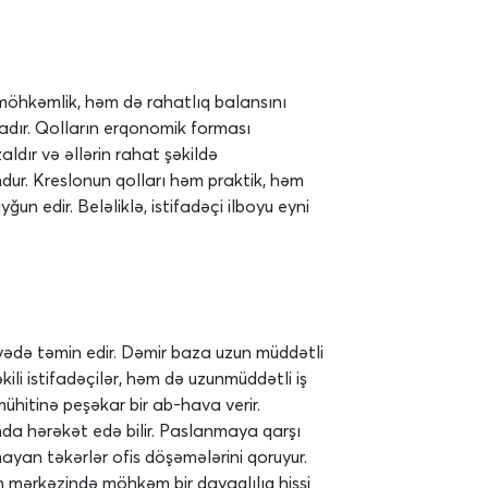
 möhkəmlik, həm də rahatlıq balansını
radır. Qolların erqonomik forması
zaldır və əllərin rahat şəkildə
dur. Kreslonun qolları həm praktik, həm
un edir. Beləliklə, istifadəçi ilboyu eyni
yyədə təmin edir. Dəmir baza uzun müddətli
li istifadəçilər, həm də uzunmüddətli iş
 mühitinə peşəkar bir ab-hava verir.
ında hərəkət edə bilir. Paslanmaya qarşı
ayan təkərlər ofis döşəmələrini qoruyur.
n mərkəzində möhkəm bir dayaqlılıq hissi