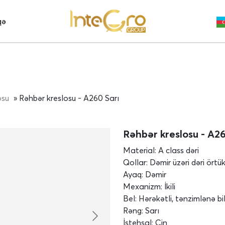
qə
osu
» Rəhbər kreslosu - A260 Sarı
Rəhbər kreslosu - A26
Material: A class dəri
Qollar: Dəmir üzəri dəri örtük
Ayaq: Dəmir
Mexanizm: İkili
Bel: Hərəkətli, tənzimlənə bi
Rəng: Sarı
İstehsal: Çin