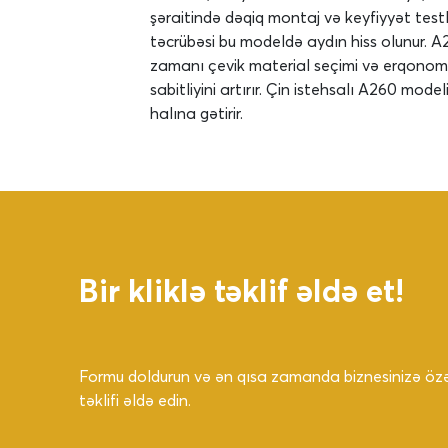
şəraitində dəqiq montaj və keyfiyyət testl
təcrübəsi bu modeldə aydın hiss olunur. 
zamanı çevik material seçimi və erqonomik 
sabitliyini artırır. Çin istehsalı A260 mode
halına gətirir.
Bir kliklə təklif əldə et!
Formu doldurun və ən qısa zamanda biznesinizə özəl
təklifi əldə edin.