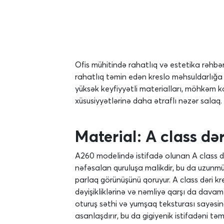
Ofis mühitində rahatlıq və estetika rəhbərl
rahatlıq təmin edən kreslo məhsuldarlığa 
yüksək keyfiyyətli materialları, möhkəm k
xüsusiyyətlərinə daha ətraflı nəzər salaq.
Material: A class dər
A260 modelində istifadə olunan A class də
nəfəsalan quruluşa malikdir, bu da uzunmüd
parlaq görünüşünü qoruyur. A class dəri kre
dəyişikliklərinə və nəmliyə qarşı da davam
oturuş səthi və yumşaq teksturası sayəsin
asanlaşdırır, bu da gigiyenik istifadəni t