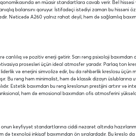
erqonomikasında ən müasir standartlara cavab verir. Bel hissəsi
qlıq balansını qoruyur. İstifadəçi istədiyi zaman bu hissəni öz
n edir. Nəticədə A260 yalnız rahat deyil, həm də sağlamlıq baxı
 canlılıq və pozitiv enerji gətirir. Sarı rəng psixoloji baxımdan d
asiya prosesləri üçün ideal atmosfer yaradır. Parlaq ton kreslo
iderlik və enerjini simvolizə edir, bu da rəhbərlik kreslosu üçü
r. Bu rəng həm minimalist, həm də klassik dizayn üslublarına uy
dır. Estetik baxımdan bu rəng kreslonun prestijini artırır və int
unksional, həm də emosional baxımdan ofis atmosferini yüksəldə
 onun keyfiyyət standartlarına ciddi nəzarət altında hazırlanma
həm də texnoloji inkişaf baxımından ön sıralardadır. Bu kreslo 