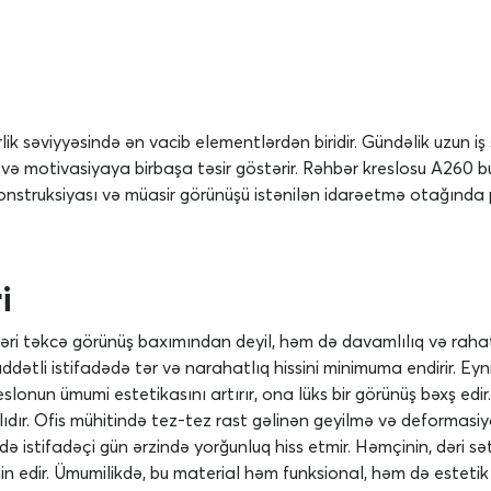
ik səviyyəsində ən vacib elementlərdən biridir. Gündəlik uzun iş 
və motivasiyaya birbaşa təsir göstərir. Rəhbər kreslosu A260 bu
onstruksiyası və müasir görünüşü istənilən idarəetmə otağında p
i
ri təkcə görünüş baxımından deyil, həm də davamlılıq və rahatl
dətli istifadədə tər və narahatlıq hissini minimuma endirir. Ey
slonun ümumi estetikasını artırır, ona lüks bir görünüş bəxş edi
lıdır. Ofis mühitində tez-tez rast gəlinən geyilmə və deformasiya
də istifadəçi gün ərzində yorğunluq hiss etmir. Həmçinin, dəri 
əmin edir. Ümumilikdə, bu material həm funksional, həm də estet