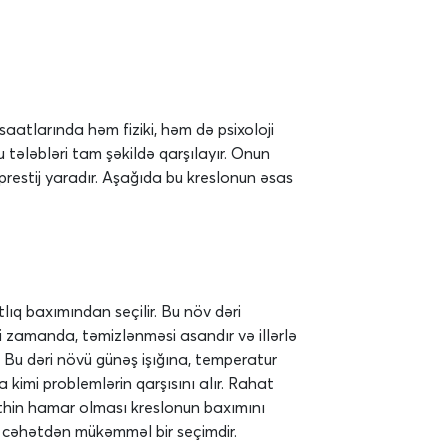
saatlarında həm fiziki, həm də psixoloji
 tələbləri tam şəkildə qarşılayır. Onun
restij yaradır. Aşağıda bu kreslonun əsas
ıq baxımından seçilir. Bu növ dəri
ni zamanda, təmizlənməsi asandır və illərlə
r. Bu dəri növü günəş işığına, temperatur
 kimi problemlərin qarşısını alır. Rahat
səthin hamar olması kreslonun baxımını
ik cəhətdən mükəmməl bir seçimdir.