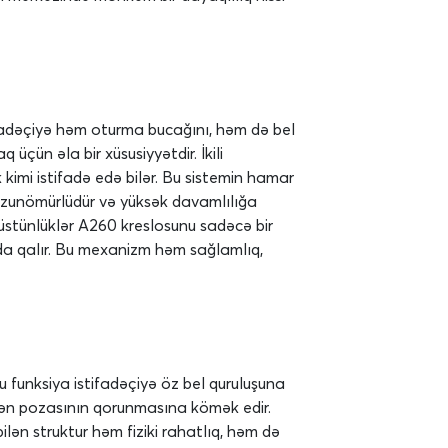
stifadəçiyə həm oturma bucağını, həm də bel
üçün əla bir xüsusiyyətdir. İkili
 kimi istifadə edə bilər. Bu sistemin hamar
 uzunömürlüdür və yüksək davamlılığa
i üstünlüklər A260 kreslosunu sadəcə bir
ıqda qalır. Bu mexanizm həm sağlamlıq,
u funksiya istifadəçiyə öz bel quruluşuna
ədən pozasının qorunmasına kömək edir.
ilən struktur həm fiziki rahatlıq, həm də