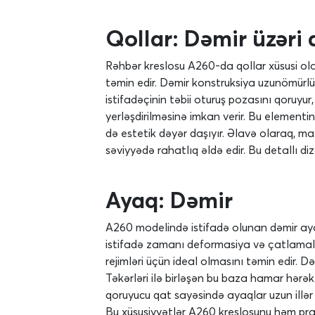
Qollar: Dəmir üzəri 
Rəhbər kreslosu A260-da qollar xüsusi ola
təmin edir. Dəmir konstruksiya uzunömürlü
istifadəçinin təbii oturuş pozasını qoruyur, 
yerləşdirilməsinə imkan verir. Bu element
də estetik dəyər daşıyır. Əlavə olaraq, mat
səviyyədə rahatlıq əldə edir. Bu detallı 
Ayaq: Dəmir
A260 modelində istifadə olunan dəmir ayaq
istifadə zamanı deformasiya və çatlamalar
rejimləri üçün ideal olmasını təmin edir. D
Təkərləri ilə birləşən bu baza hamar hərək
qoruyucu qat sayəsində ayaqlar uzun illər
Bu xüsusiyyətlər A260 kreslosunu həm pra