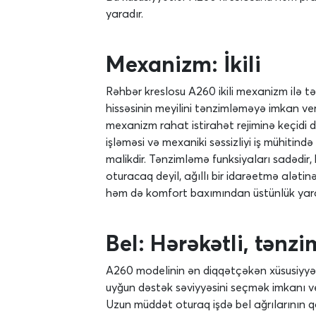
yaradır.
Mexanizm: İkili
Rəhbər kreslosu A260 ikili mexanizm ilə tə
hissəsinin meyilini tənzimləməyə imkan veri
mexanizm rahat istirahət rejiminə keçidi də
işləməsi və mexaniki səssizliyi iş mühiti
malikdir. Tənzimləmə funksiyaları sadədir,
oturacaq deyil, ağıllı bir idarəetmə aləti
həm də komfort baxımından üstünlük yara
Bel: Hərəkətli, tənz
A260 modelinin ən diqqətçəkən xüsusiyyətlə
uyğun dəstək səviyyəsini seçmək imkanı ve
Uzun müddət oturaq işdə bel ağrılarının qa