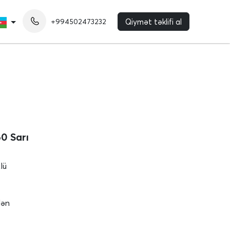
+994502473232
Qiymət təklifi al
0 Sarı
lü
lən