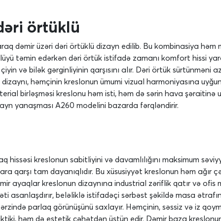
dəri örtüklü
raq dəmir üzəri dəri örtüklü dizayn edilib. Bu kombinasiya həm
lüyü təmin edərkən dəri örtük istifadə zamanı komfort hissi ya
çiyin və bilək gərginliyinin qarşısını alır. Dəri örtük sürtünməni a
in dizaynı, həmçinin kreslonun ümumi vizual harmoniyasına uyğun
erial birləşməsi kreslonu həm isti, həm də sərin hava şəraitinə uyğ
dizayn yanaşması A260 modelini bazarda fərqləndirir.
 hissəsi kreslonun sabitliyini və davamlılığını maksimum səvi
a qarşı tam dayanıqlıdır. Bu xüsusiyyət kreslonun həm ağır çəki
əmir ayaqlar kreslonun dizaynına industrial zəriflik qatır və ofis
əti asanlaşdırır, beləliklə istifadəçi sərbəst şəkildə masa ətraf
 ərzində parlaq görünüşünü saxlayır. Həmçinin, səssiz və iz qoym
ktiki, həm də estetik cəhətdən üstün edir. Dəmir baza kreslonu