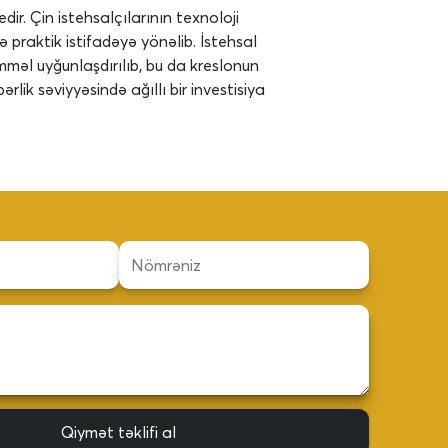
ir. Çin istehsalçılarının texnoloji
praktik istifadəyə yönəlib. İstehsal
mməl uyğunlaşdırılıb, bu da kreslonun
rlik səviyyəsində ağıllı bir investisiya
Qiymət təklifi al