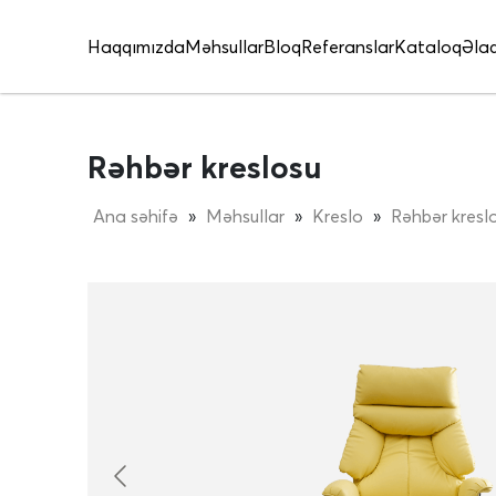
Haqqımızda
Məhsullar
Bloq
Referanslar
Kataloq
Əla
Tədbirlər və sərgilər
Rəhbər kreslosu
Ana səhifə
»
Məhsullar
»
Kreslo
»
Rəhbər kresl