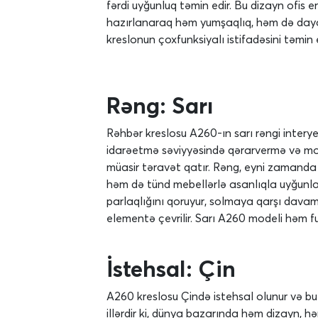
fərdi uyğunluq təmin edir. Bu dizayn ofis 
hazırlanaraq həm yumşaqlıq, həm də dayanı
kreslonun çoxfunksiyalı istifadəsini təmi
Rəng: Sarı
Rəhbər kreslosu A260-ın sarı rəngi interyerə
idarəetmə səviyyəsində qərarvermə və motiv
müasir təravət qatır. Rəng, eyni zamanda l
həm də tünd mebellərlə asanlıqla uyğunlaşı
parlaqlığını qoruyur, solmaya qarşı davamlı
elementə çevrilir. Sarı A260 modeli həm f
İstehsal: Çin
A260 kreslosu Çində istehsal olunur və bu
illərdir ki, dünya bazarında həm dizayn, 