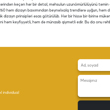
ərindən keçən hər bir detal, məhsulun uzunömürlülüyünü təmin ed
A260 həm dizayn baxımından beynəlxalq trendlərə uyğun, həm də 
dizayn prinsipləri əsas götürülüb. Hər bir hissə bir-birinə mükə
lini həm keyfiyyətli, həm də münasib qiymətli edir. Bu da onu rəhbə
 individual