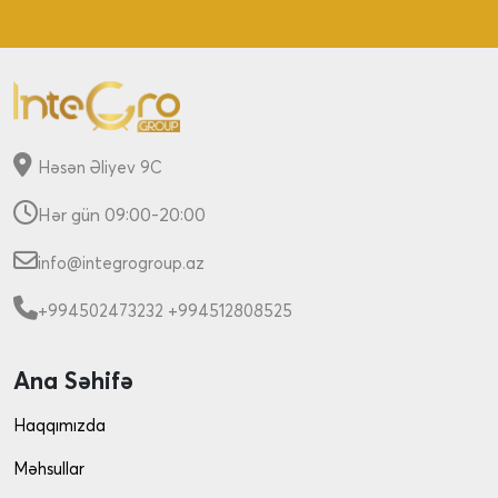
Həsən Əliyev 9C
Hər gün 09:00-20:00
info@integrogroup.az
+994502473232
+994512808525
Ana Səhifə
Haqqımızda
Məhsullar