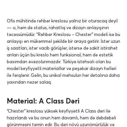
Ofis mühitində rəhbər kreslosu yalnız bir oturacaq deyil
— o, həm də status, rahatlıq və dizayn anlayışının
təcəssümüdür. “Rəhbər Kreslosu – Chester” modeli isə bu
anlayışı ən mükəmməl şəkildə bir araya gətirir. İstər uzun
iş saatları, istər vacib görüşlər, istərsə də sakit istirahət
anları üçün bu kreslo həm funksional, həm də estetik
baxımdan əvəzolunmazdır. Türkiyə istehsalı olan bu
model keyfiyyətli materiallar və peşəkar dizayn həlləri
ilə fərqlənir. Gəlin, bu unikal məhsulun hər detalına daha
yaxından nəzər salaq.
Material: A Class Dəri
“Chester” kreslosu yüksək keyfiyyətli A Class dəri ilə
hazırlanıb və bu onun həm davamlı, həm də dəbdəbəli
görünməsini təmin edir. Bu dəri növü uzunömürlülük və