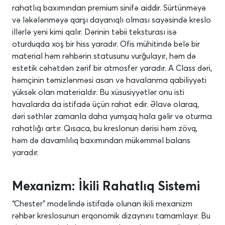
rahatlıq baxımından premium sinifə aiddir. Sürtünməyə
və ləkələnməyə qarşı dayanıqlı olması sayəsində kreslo
illərlə yeni kimi qalır. Dərinin təbii teksturası isə
oturduqda xoş bir hiss yaradır. Ofis mühitində belə bir
material həm rəhbərin statusunu vurğulayır, həm də
estetik cəhətdən zərif bir atmosfer yaradır. A Class dəri,
həmçinin təmizlənməsi asan və havalanma qabiliyyəti
yüksək olan materialdır. Bu xüsusiyyətlər onu isti
havalarda da istifadə üçün rahat edir. Əlavə olaraq,
dəri səthlər zamanla daha yumşaq hala gəlir və oturma
rahatlığı artır. Qısaca, bu kreslonun dərisi həm zövq,
həm də davamlılıq baxımından mükəmməl balans
yaradır.
Mexanizm: İkili Rahatlıq Sistemi
“Chester” modelində istifadə olunan ikili mexanizm
rəhbər kreslosunun erqonomik dizaynını tamamlayır. Bu