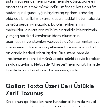
sistem sayəsində həm arxanı, həm də oturacağı eyni
anda tənzimləmək mümkündür. İstifadəçi kreslonu öz
bədən quruluşuna uyğunlaşdıraraq optimal rahatlıq
əldə edə bilər. İkili mexanizm uzunmüddətli oturmalarda
onurğa gərginliyini azaldır. Bu ofis rəhbərlərinin
məhsuldarlığını artıran mühüm bir amildir. Mexanizmin
yumşaq hərəkəti kreslonun idarə olunmasını
asanlaşdırır və istənilən vəziyyətə uyğun tənzimləməyə
imkan verir. Oturacaqda yellənmə funksiyası istirahət
anlarında bədəni rahatlaşdırır. Bu sistem, həm də
kreslonun mexaniki ömrünü uzadır, çünki təzyiq bərabər
şəkildə paylanır. Nəticədə “Chester” həm rahat, həm də
texniki baxımdan etibarlı bir seçimə çevrilir.
Qollar: Taxta Üzəri Dəri Üzlüklə
Zərif Toxunuş
Kreslonun qol hissələri həm funksional, həm də vizual