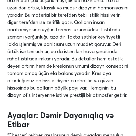
baxımdan çox düşünülmüş şəkildə hazırlanıb. Taxta
üzəri dəri örtük, klassik və müasir dizaynın harmoniyasını
yaradır. Bu material bir tərəfdən təbii istilik hissi verir,
digər tərəfdən isə zəriflik qatır. Qolların insan
anatomiyasına uyğun forması uzunmüddətli istifadə
zamanı yorğunluğu azaldır. Taxta səthlər keyfiyyətli
lakla işlənmiş və parıltısını uzun müddət qoruyur. Dəri
örtük isə təri udmur, bu da istənilən hava şəraitində
rahat istifadə imkanı yaradır. Bu detallar həm estetik
dəyəri artırır, həm də kreslonun ümumi dizayn konseptini
tamamlamaq üçün əla balans yaradır. Kresloya
oturduğunuz an hiss etdiyiniz o rahatlıq və güvən
hissəsində bu qolların böyük payı var. Həmçinin, bu
dizayn ofis interyerinə isti və prestijli bir atmosfer gətirir.
Ayaqlar: Dəmir Dayanıqlıq və
Etibar
“Chester” rəhbər kreslosunun dəmir ayaqları məhsulun