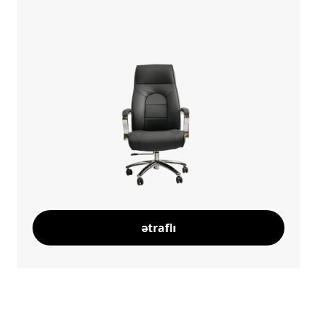
ətraflı