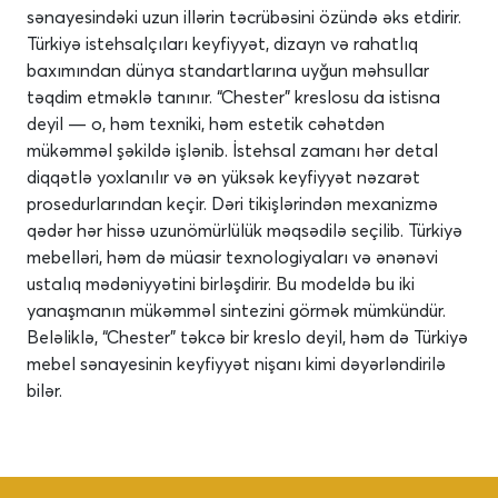
sənayesindəki uzun illərin təcrübəsini özündə əks etdirir.
Türkiyə istehsalçıları keyfiyyət, dizayn və rahatlıq
baxımından dünya standartlarına uyğun məhsullar
təqdim etməklə tanınır. “Chester” kreslosu da istisna
deyil — o, həm texniki, həm estetik cəhətdən
mükəmməl şəkildə işlənib. İstehsal zamanı hər detal
diqqətlə yoxlanılır və ən yüksək keyfiyyət nəzarət
prosedurlarından keçir. Dəri tikişlərindən mexanizmə
qədər hər hissə uzunömürlülük məqsədilə seçilib. Türkiyə
mebelləri, həm də müasir texnologiyaları və ənənəvi
ustalıq mədəniyyətini birləşdirir. Bu modeldə bu iki
yanaşmanın mükəmməl sintezini görmək mümkündür.
Beləliklə, “Chester” təkcə bir kreslo deyil, həm də Türkiyə
mebel sənayesinin keyfiyyət nişanı kimi dəyərləndirilə
bilər.