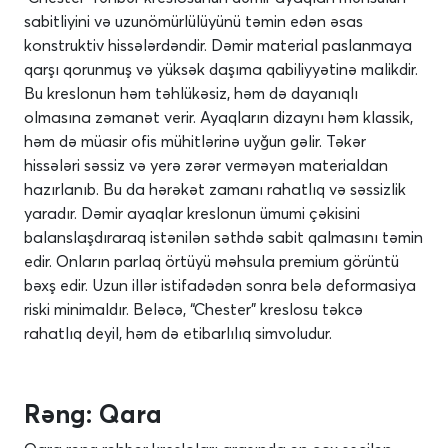
sabitliyini və uzunömürlülüyünü təmin edən əsas
konstruktiv hissələrdəndir. Dəmir material paslanmaya
qarşı qorunmuş və yüksək daşıma qabiliyyətinə malikdir.
Bu kreslonun həm təhlükəsiz, həm də dayanıqlı
olmasına zəmanət verir. Ayaqların dizaynı həm klassik,
həm də müasir ofis mühitlərinə uyğun gəlir. Təkər
hissələri səssiz və yerə zərər verməyən materialdan
hazırlanıb. Bu da hərəkət zamanı rahatlıq və səssizlik
yaradır. Dəmir ayaqlar kreslonun ümumi çəkisini
balanslaşdıraraq istənilən səthdə sabit qalmasını təmin
edir. Onların parlaq örtüyü məhsula premium görüntü
bəxş edir. Uzun illər istifadədən sonra belə deformasiya
riski minimaldır. Beləcə, “Chester” kreslosu təkcə
rahatlıq deyil, həm də etibarlılıq simvoludur.
Rəng: Qara