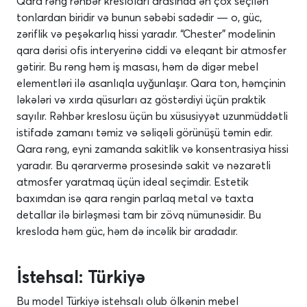
Qara rəng rəhbər kresloları arasında ən çox seçilən
tonlardan biridir və bunun səbəbi sadədir — o, güc,
zəriflik və peşəkarlıq hissi yaradır. “Chester” modelinin
qara dərisi ofis interyerinə ciddi və eleqant bir atmosfer
gətirir. Bu rəng həm iş masası, həm də digər mebel
elementləri ilə asanlıqla uyğunlaşır. Qara ton, həmçinin
ləkələri və xırda qüsurları az göstərdiyi üçün praktik
sayılır. Rəhbər kreslosu üçün bu xüsusiyyət uzunmüddətli
istifadə zamanı təmiz və səliqəli görünüşü təmin edir.
Qara rəng, eyni zamanda sakitlik və konsentrasiya hissi
yaradır. Bu qərarvermə prosesində sakit və nəzarətli
atmosfer yaratmaq üçün ideal seçimdir. Estetik
baxımdan isə qara rəngin parlaq metal və taxta
detallar ilə birləşməsi tam bir zövq nümunəsidir. Bu
kresloda həm güc, həm də incəlik bir aradadır.
İstehsal: Türkiyə
Bu model Türkiyə istehsalı olub ölkənin mebel