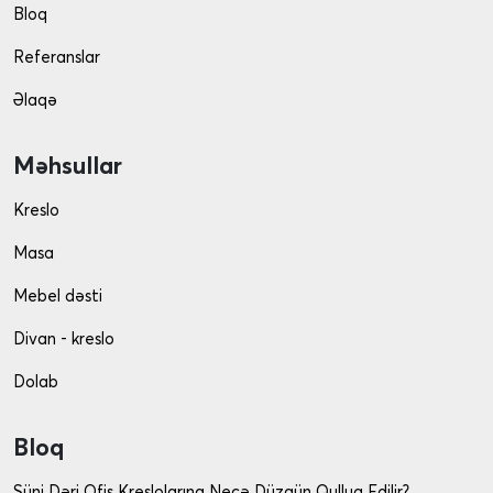
Bloq
Referanslar
Əlaqə
Məhsullar
Kreslo
Masa
Mebel dəsti
Divan - kreslo
Dolab
Bloq
Süni Dəri Ofis Kreslolarına Necə Düzgün Qulluq Edilir?