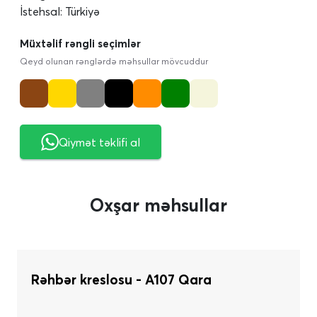
İstehsal: Türkiyə
Müxtəlif rəngli seçimlər
Qeyd olunan rənglərdə məhsullar mövcuddur
Qiymət təklifi al
Oxşar məhsullar
Rəhbər kreslosu - A107 Qara