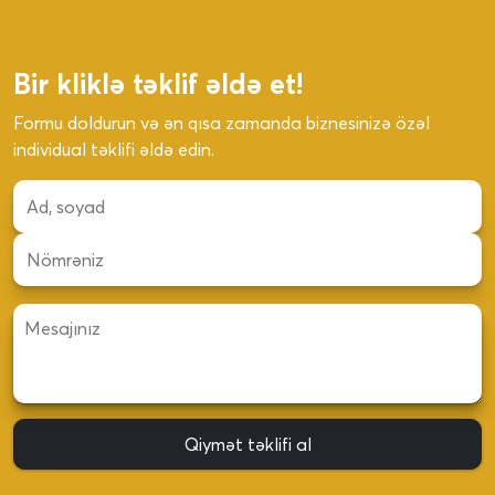
Bir kliklə təklif əldə et!
Formu doldurun və ən qısa zamanda biznesinizə özəl
individual təklifi əldə edin.
Qiymət təklifi al